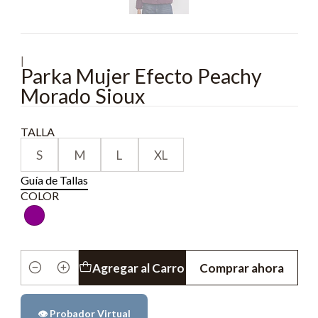
|
Parka Mujer Efecto Peachy
Morado Sioux
TALLA
S
M
L
XL
Guía de Tallas
COLOR
Agregar al Carro
Comprar ahora
Cantidad
👁️ Probador Virtual