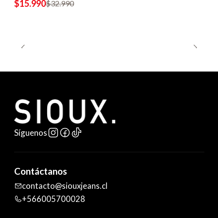
$15.990
$32.990
Síguenos
Contáctanos
contacto@siouxjeans.cl
+566005700028