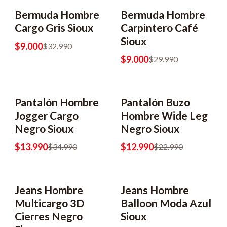
Bermuda Hombre
Bermuda Hombre
-73% OFF
-70% OFF
Cargo Gris Sioux
Carpintero Café
Sioux
$9.000
$32.990
$9.000
$29.990
Pantalón Hombre
Pantalón Buzo
-60% OFF
-43% OFF
Jogger Cargo
Hombre Wide Leg
Negro Sioux
Negro Sioux
$13.990
$12.990
$34.990
$22.990
Jeans Hombre
Jeans Hombre
-63% OFF
-55% OFF
Multicargo 3D
Balloon Moda Azul
Cierres Negro
Sioux