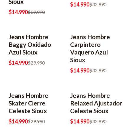
Sioux
$14.990
$32.990
$14.990
$39.990
Jeans Hombre
Jeans Hombre
-50% OFF
-55% OFF
Baggy Oxidado
Carpintero
Azul Sioux
Vaquero Azul
Sioux
$14.990
$29.990
$14.990
$32.990
Jeans Hombre
Jeans Hombre
-50% OFF
-55% OFF
Skater Cierre
Relaxed Ajustador
Celeste Sioux
Celeste Sioux
$14.990
$14.990
$29.990
$32.990