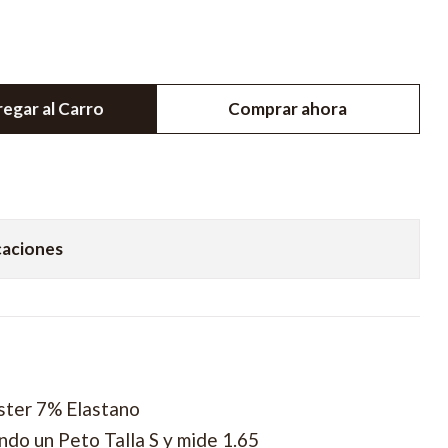
egar al Carro
Comprar ahora
caciones
ster 7% Elastano
do un Peto Talla S y mide 1.65