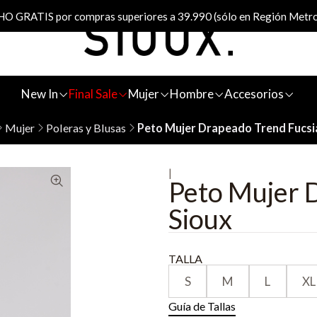
 GRATIS por compras superiores a 39.990 (sólo en Región Metro
New In
Final Sale
Mujer
Hombre
Accesorios
Mujer
Poleras y Blusas
Peto Mujer Drapeado Trend Fucsi
|
Peto Mujer 
Sioux
TALLA
S
M
L
XL
Guía de Tallas