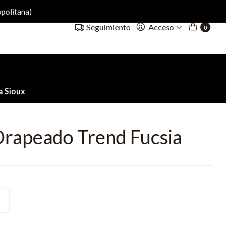
politana)
Acceso
Seguimiento
0
a Sioux
Drapeado Trend Fucsia