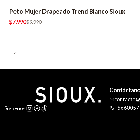
Peto Mujer Drapeado Trend Blanco Sioux
$7.990
$9.990
Contáctan
contacto@s
+5660057
Síguenos