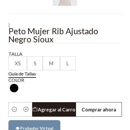
|
Peto Mujer Rib Ajustado
Negro Sioux
TALLA
XS
S
M
L
Guía de Tallas
COLOR
Agregar al Carro
Comprar ahora
Cantidad
👁️ Probador Virtual