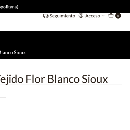
politana)
Acceso
Seguimiento
0
Blanco Sioux
ejido Flor Blanco Sioux