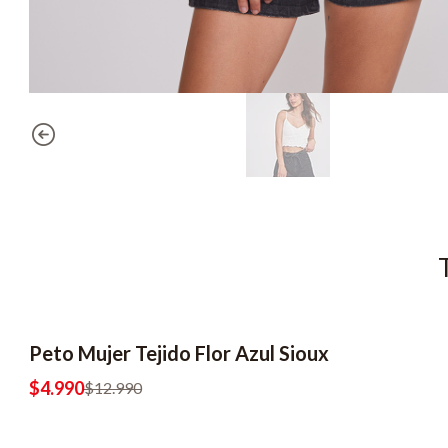
Peto Mujer Tejido Flor Azul Sioux
-62% OFF
2x6990
$4.990
$12.990