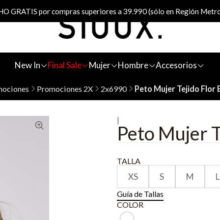
 GRATIS por compras superiores a 39.990 (sólo en Región Metro
New In
Final Sale
Mujer
Hombre
Accesorios
mociones
Promociones 2X
2x6990
Peto Mujer Tejido Flor 
|
Peto Mujer T
TALLA
XS
S
M
L
Guía de Tallas
COLOR