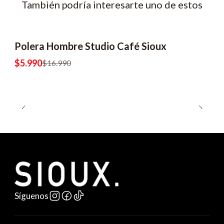
También podría interesarte uno de estos
Polera Hombre Studio Café Sioux
-65% OFF
2x8990
$5.990
$16.990
Síguenos