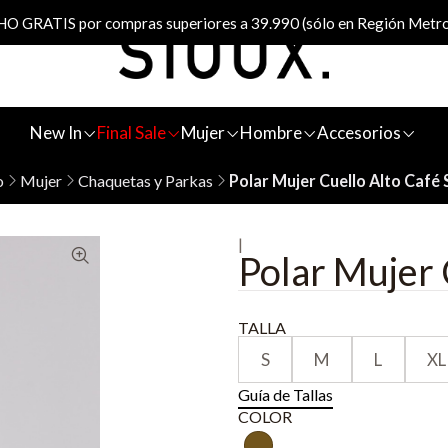
 GRATIS por compras superiores a 39.990 (sólo en Región Metro
New In
Final Sale
Mujer
Hombre
Accesorios
o
Mujer
Chaquetas y Parkas
Polar Mujer Cuello Alto Café 
|
Polar Mujer 
TALLA
S
M
L
XL
Guía de Tallas
COLOR