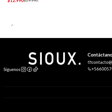
$12.990
$29.990
Contáctan
contacto@s
+5660057
Síguenos