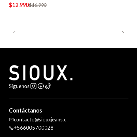
$12.990
$16.990
Síguenos
Contáctanos
contacto@siouxjeans.cl
+566005700028