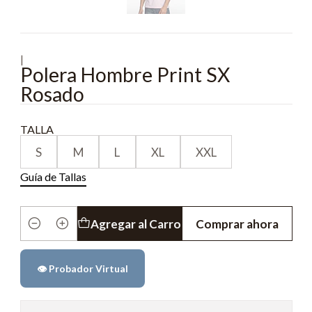
|
Polera Hombre Print SX
Rosado
TALLA
S
M
L
XL
XXL
Guía de Tallas
Agregar al Carro
Comprar ahora
Cantidad
👁️ Probador Virtual