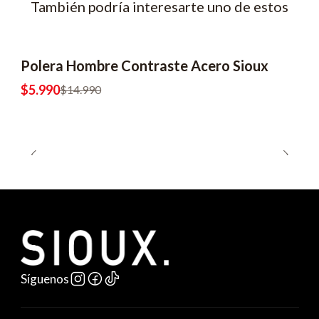
También podría interesarte uno de estos
Polera Hombre Contraste Acero Sioux
-60% OFF
2x8990
$5.990
$14.990
Síguenos