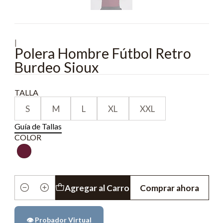
|
Polera Hombre Fútbol Retro
Burdeo Sioux
TALLA
S
M
L
XL
XXL
Guía de Tallas
COLOR
Agregar al Carro
Comprar ahora
Cantidad
👁️ Probador Virtual