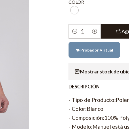
COLOR
Agr
Cantidad
👁️ Probador Virtual
Mostrar stock de ubi
DESCRIPCIÓN
- Tipo de Producto:Pole
- Color:Blanco
- Composición:100% Pol
- Modelo:Manuel está us