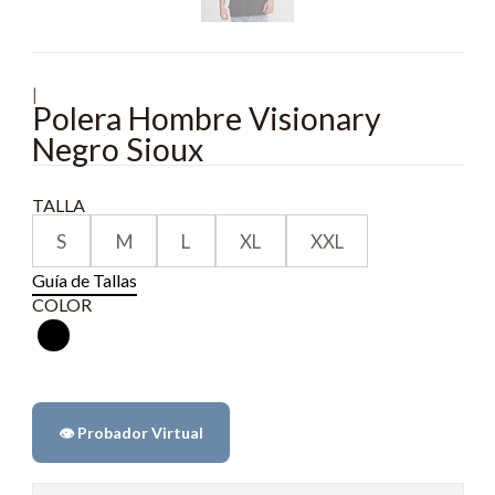
|
Polera Hombre Visionary
Negro Sioux
TALLA
S
M
L
XL
XXL
Guía de Tallas
COLOR
👁️ Probador Virtual