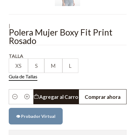
|
Polera Mujer Boxy Fit Print
Rosado
TALLA
XS
S
M
L
Guía de Tallas
Agregar al Carro
Comprar ahora
Cantidad
👁️ Probador Virtual