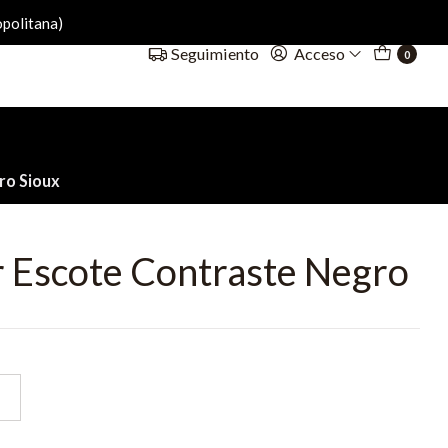
politana)
Acceso
Seguimiento
0
ro Sioux
r Escote Contraste Negro