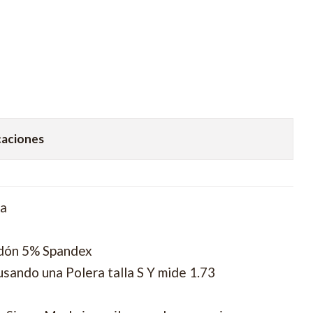
caciones
ra
dón 5% Spandex
sando una Polera talla S Y mide 1.73