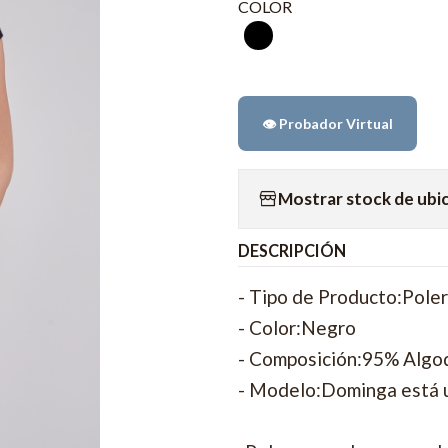
COLOR
👁️ Probador Virtual
Mostrar stock de ubi
DESCRIPCIÓN
- Tipo de Producto:Pole
- Color:Negro
- Composición:95% Algo
- Modelo:Dominga está u