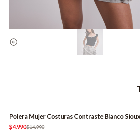
Polera Mujer Costuras Contraste Blanco Siou
-67% OFF
2x6990
$4.990
$14.990