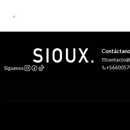
Contáctan
contacto@s
+5660057
Síguenos