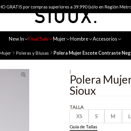
 GRATIS por compras superiores a 39.990 (sólo en Región Metro
New In
Final Sale
Mujer
Hombre
Accesorios
Mujer
Poleras y Blusas
Polera Mujer Escote Contraste Neg
|
Polera Muje
Sioux
TALLA
XS
S
M
L
Guía de Tallas