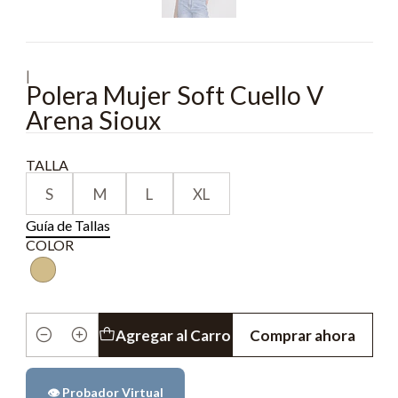
|
Polera Mujer Soft Cuello V
Arena Sioux
TALLA
S
M
L
XL
Guía de Tallas
COLOR
Agregar al Carro
Comprar ahora
Cantidad
👁️ Probador Virtual