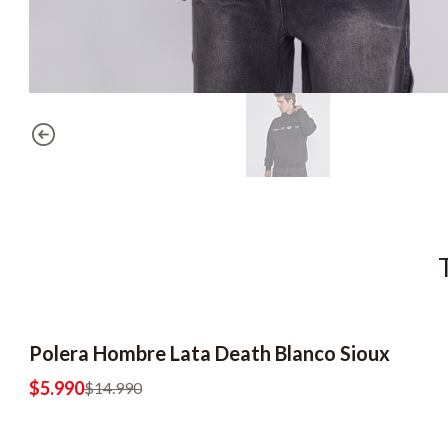
Polera Hombre Lata Death Blanco Sioux
-60% OFF
2x8990
$5.990
$14.990