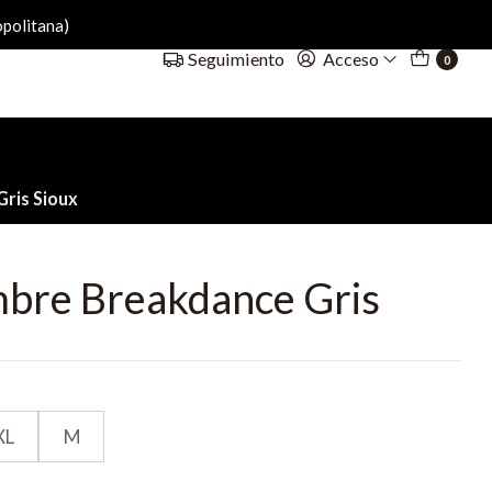
politana)
Acceso
Seguimiento
0
ris Sioux
bre Breakdance Gris
XL
M