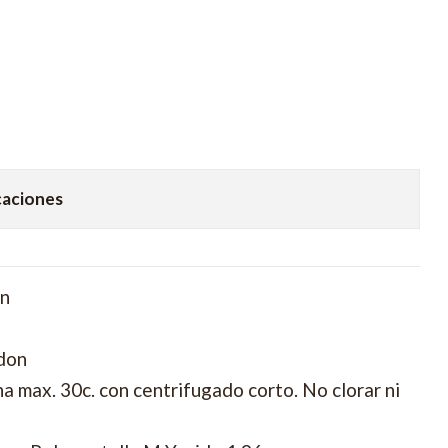
caciones
on
don
 max. 30c. con centrifugado corto. No clorar ni