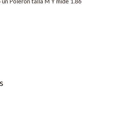
un Poleron talla M Y mide 1.86
s