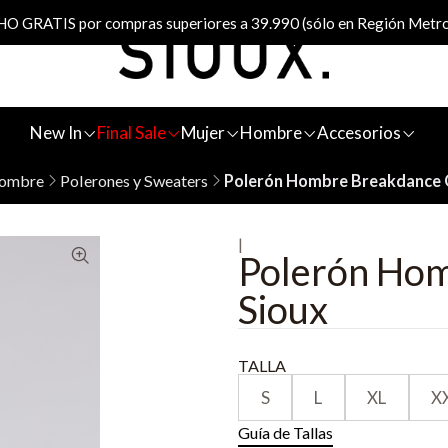
 GRATIS por compras superiores a 39.990 (sólo en Región Metro
New In
Final Sale
Mujer
Hombre
Accesorios
ombre
Polerones y Sweaters
Polerón Hombre Breakdance G
|
Polerón Hom
Sioux
TALLA
S
L
XL
X
Guía de Tallas