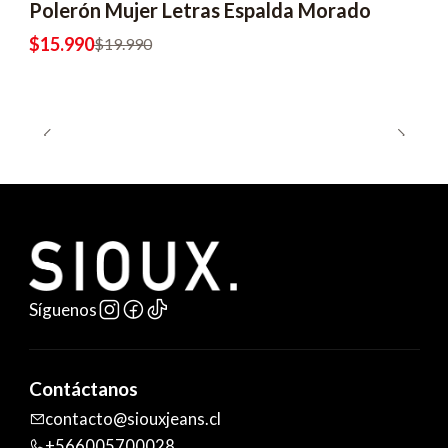
Polerón Mujer Letras Espalda Morado
$15.990
$19.990
Síguenos
Contáctanos
contacto@siouxjeans.cl
+566005700028