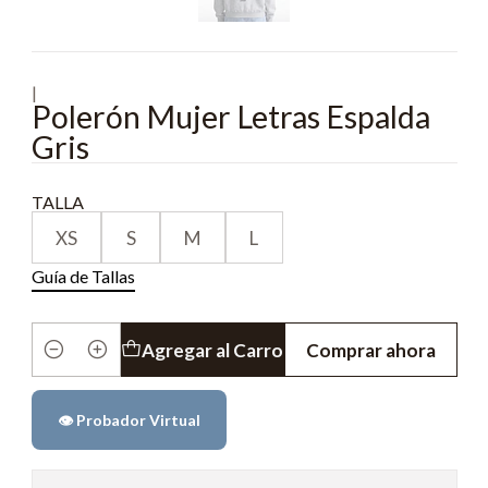
|
Polerón Mujer Letras Espalda
Gris
TALLA
XS
S
M
L
Guía de Tallas
Agregar al Carro
Comprar ahora
Cantidad
👁️ Probador Virtual