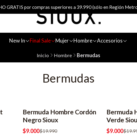
 GRATIS por compras superiores a 39.990 (sólo en Región Metro
New In
Final Sale
Mujer
Hombre
Accesorios
Inicio
Hombre
Bermudas
Bermudas
t
Bermuda Hombre Cordón
Bermuda 
-55% OFF
-55% OFF
Negro Sioux
Verde Sio
$9.000
$9.000
$19.990
$19.9