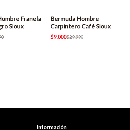
ombre Franela
Bermuda Hombre
-70% OFF
gro Sioux
Carpintero Café Sioux
$9.000
90
$29.990
Información