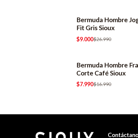
Bermuda Hombre Jo
-67% OFF
Fit Gris Sioux
$9.000
$26.990
Bermuda Hombre Fra
-53% OFF
Corte Café Sioux
$7.990
$16.990
Contáctan