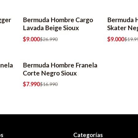
gger
Bermuda Hombre Cargo
Bermuda H
-67% OFF
-55% OFF
Lavada Beige Sioux
Skater Ne
$9.000
$9.000
$26.990
$19.9
nela
Bermuda Hombre Franela
-53% OFF
Corte Negro Sioux
$7.990
$16.990
os
Categorías