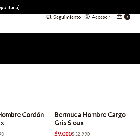
politana)
Acceso
Seguimiento
0
Hombre Cordón
Bermuda Hombre Cargo
-73% OFF
ux
Gris Sioux
$9.000
90
$32.990