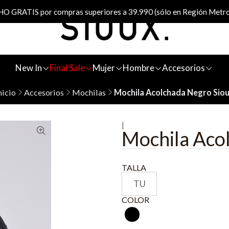
 GRATIS por compras superiores a 39.990 (sólo en Región Metro
New In
Final Sale
Mujer
Hombre
Accesorios
nicio
Accesorios
Mochilas
Mochila Acolchada Negro Sio
|
Mochila Aco
TALLA
TU
COLOR