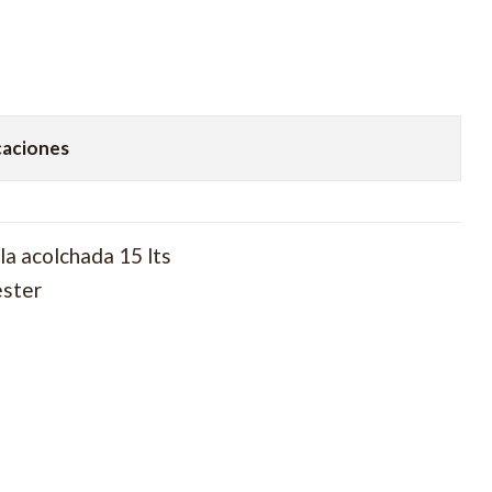
caciones
a acolchada 15 lts
éster