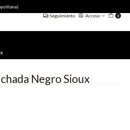
politana)
Acceso
Seguimiento
0
ux
lchada Negro Sioux