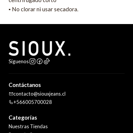
▪ No clorar ni usar secadora.
Síguenos
Contáctanos
contacto@siouxjeans.cl
+566005700028
Categorías
Nuestras Tiendas