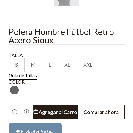
|
Polera Hombre Fútbol Retro
Acero Sioux
TALLA
S
M
L
XL
XXL
Guía de Tallas
COLOR
Agregar al Carro
Comprar ahora
Cantidad
👁️ Probador Virtual