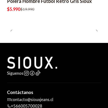
Polera Hombre Fútbol Retro Gris Sioux
-70% OFF
$5.990
$19.990
Síguenos
Contáctanos
contacto@siouxjeans.cl
+566005700028