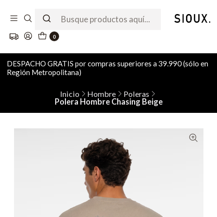
0
DESPACHO GRATIS por compras superiores a 39.990 (sólo en
Región Metropolitana)
Inicio
Hombre
Poleras
Polera Hombre Chasing Beige