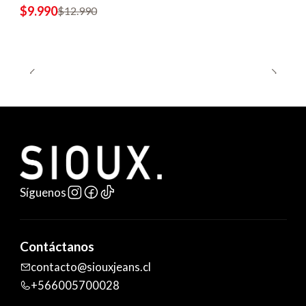
$9.990
$12.990
Síguenos
Contáctanos
contacto@siouxjeans.cl
+566005700028