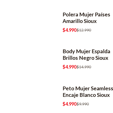
Polera Mujer Países
-62% OFF
2x6990
Amarillo Sioux
$4.990
$12.990
Body Mujer Espalda
-67% OFF
2x6990
Brillos Negro Sioux
$4.990
$14.990
Peto Mujer Seamles
-50% OFF
2x6990
Encaje Blanco Sioux
$4.990
$9.990