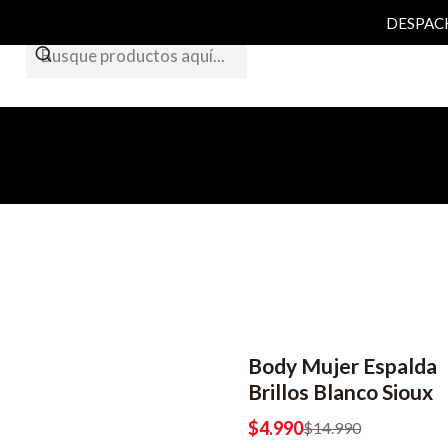
DESPACHO
Body Mujer Espalda
-67% OFF
2x6990
Brillos Blanco Sioux
$4.990
$14.990