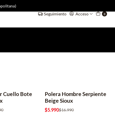
politana)
Acceso
Seguimiento
0
r Cuello Bote
Polera Hombre Serpiente
-65% OFF
2x8990
x
Beige Sioux
$5.990
90
$16.990