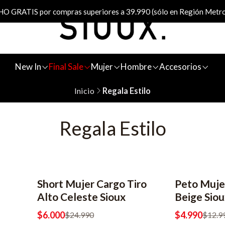
 GRATIS por compras superiores a 39.990 (sólo en Región Metro
New In
Final Sale
Mujer
Hombre
Accesorios
Inicio
Regala Estilo
Regala Estilo
Short Mujer Cargo Tiro
Peto Muje
-76% OFF
-62% OFF
2x6990
Alto Celeste Sioux
Beige Siou
$6.000
$4.990
$24.990
$12.9