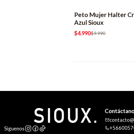
Peto Mujer Halter C
-50% OFF
2x6990
Azul Sioux
$4.990
$9.990
Contáctan
contacto@s
+5660057
Síguenos