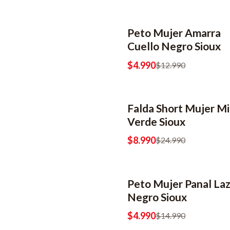
Peto Mujer Amarra
-62% OFF
2x6990
Cuello Negro Sioux
$4.990
$12.990
Falda Short Mujer Mil
-64% OFF
Verde Sioux
$8.990
$24.990
Peto Mujer Panal La
-67% OFF
2x6990
Negro Sioux
$4.990
$14.990