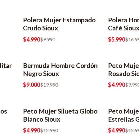
Polera Mujer Estampado
Polera Ho
-50% OFF
2x6990
-65% OFF
2x8990
Crudo Sioux
Café Siou
$4.990
$5.990
$9.990
$16.9
itar
Bermuda Hombre Cordón
Peto Muje
-55% OFF
-50% OFF
2x6990
Negro Sioux
Rosado Si
$9.000
$4.990
$19.990
$9.99
zos
Peto Mujer Silueta Globo
Peto Muje
-62% OFF
2x6990
-62% OFF
2x6990
Blanco Sioux
Estrellas G
$4.990
$4.990
$12.990
$12.9