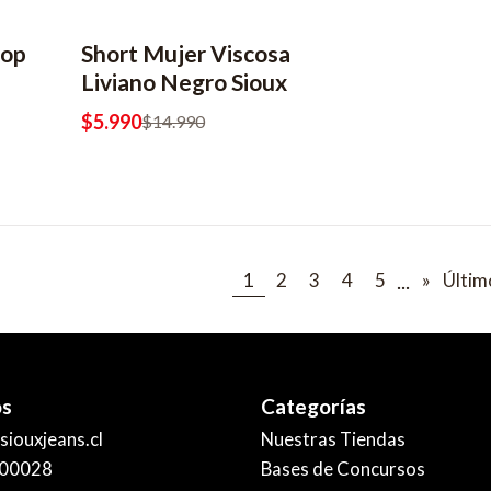
rop
Short Mujer Viscosa
-60% OFF
Liviano Negro Sioux
$5.990
$14.990
...
1
2
3
4
5
»
Últim
os
Categorías
iouxjeans.cl
Nuestras Tiendas
00028
Bases de Concursos