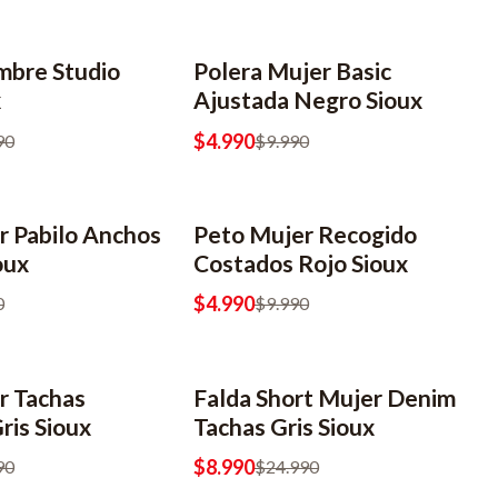
mbre Studio
Polera Mujer Basic
-50% OFF
2x6990
x
Ajustada Negro Sioux
$4.990
90
$9.990
r Pabilo Anchos
Peto Mujer Recogido
-50% OFF
2x6990
oux
Costados Rojo Sioux
$4.990
0
$9.990
r Tachas
Falda Short Mujer Denim
-64% OFF
ris Sioux
Tachas Gris Sioux
$8.990
90
$24.990