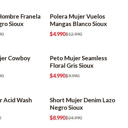
ombre Franela
Polera Mujer Vuelos
-62% OFF
2x6990
gro Sioux
Mangas Blanco Sioux
$4.990
90
$12.990
jer Cowboy
Peto Mujer Seamless
-50% OFF
2x6990
Floral Gris Sioux
$4.990
90
$9.990
r Acid Wash
Short Mujer Denim Lazo
-64% OFF
Negro Sioux
$8.990
0
$24.990