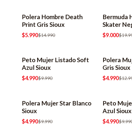
Polera Hombre Death
Bermuda H
-60% OFF
2x8990
-55% OFF
Print Gris Sioux
Skater Ne
$5.990
$9.000
$14.990
$19.9
Peto Mujer Listado Soft
Polera Mu
-50% OFF
2x6990
-62% OFF
2x6990
Azul Sioux
Gris Sioux
$4.990
$4.990
$9.990
$12.9
s
Polera Mujer Star Blanco
Peto Muje
-50% OFF
2x6990
-50% OFF
2x6990
Sioux
Azul Sioux
$4.990
$4.990
$9.990
$9.99