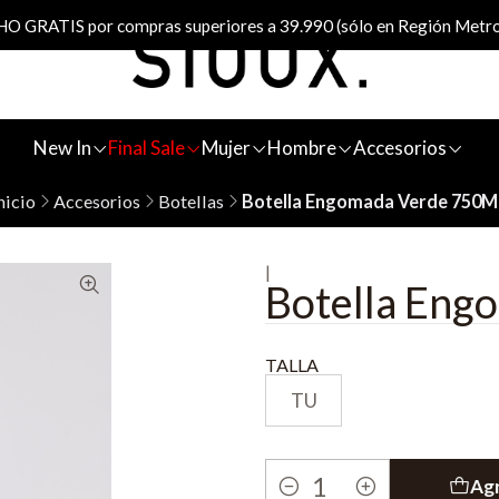
 GRATIS por compras superiores a 39.990 (sólo en Región Metro
New In
Final Sale
Mujer
Hombre
Accesorios
nicio
Accesorios
Botellas
Botella Engomada Verde 750M
|
Botella En
TALLA
TU
Agr