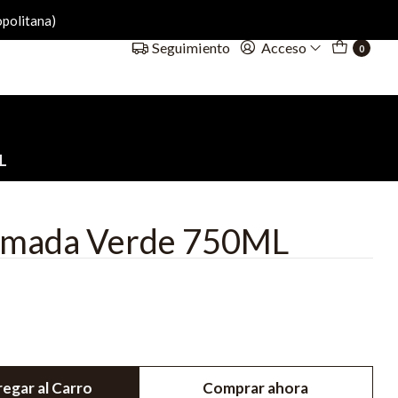
politana)
Acceso
Seguimiento
0
L
gomada Verde 750ML
egar al Carro
Comprar ahora