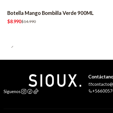
Botella Mango Bombilla Verde 900ML
-40% OFF
$8.990
$14.990
Contáctan
contacto@s
+5660057
Síguenos