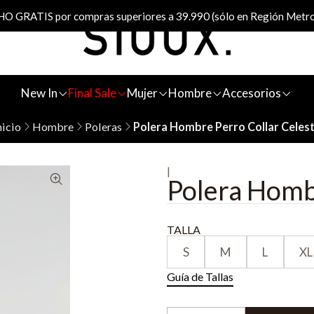
 GRATIS por compras superiores a 39.990 (sólo en Región Metro
New In
Final Sale
Mujer
Hombre
Accesorios
nicio
Hombre
Poleras
Polera Hombre Perro Collar Celes
|
Polera Homb
TALLA
S
M
L
XL
Guía de Tallas