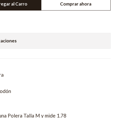
egar al Carro
Comprar ahora
caciones
ra
godón
una Polera Talla M y mide 1.78