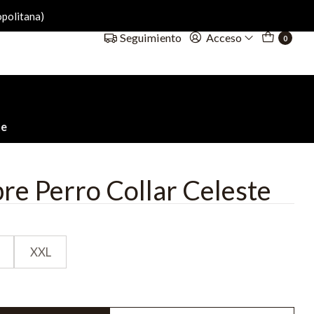
politana)
Acceso
Seguimiento
0
te
re Perro Collar Celeste
XXL