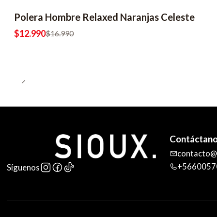
Polera Hombre Relaxed Naranjas Celeste
$12.990
$16.990
Contáctan
contacto@s
+5660057
Síguenos