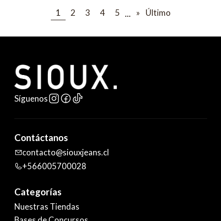
...
1
2
3
4
5
»
Último
Síguenos
Contáctanos
contacto@siouxjeans.cl
+566005700028
Categorías
Nuestras Tiendas
Bases de Concursos