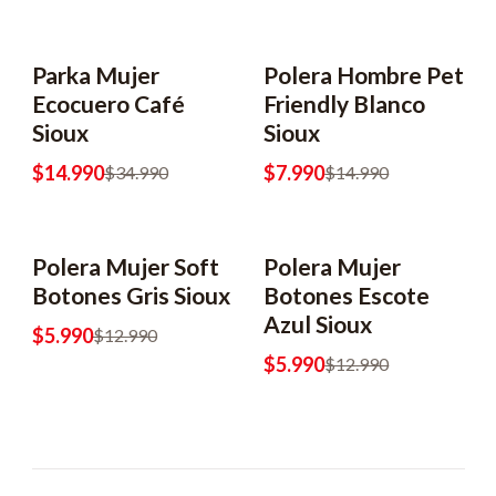
Parka Mujer
Polera Hombre Pet
-57% OFF
-47% OFF
Ecocuero Café
Friendly Blanco
Sioux
Sioux
$14.990
$7.990
$34.990
$14.990
Polera Mujer Soft
Polera Mujer
-54% OFF
-54% OFF
Botones Gris Sioux
Botones Escote
Azul Sioux
$5.990
$12.990
$5.990
$12.990