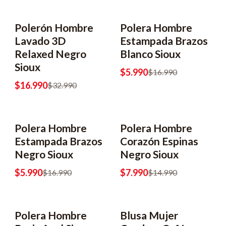
Polerón Hombre
Polera Hombre
-48% OFF
-65% OFF
Lavado 3D
Estampada Brazos
Relaxed Negro
Blanco Sioux
Sioux
$5.990
$16.990
$16.990
$32.990
Polera Hombre
Polera Hombre
-65% OFF
-47% OFF
Estampada Brazos
Corazón Espinas
Negro Sioux
Negro Sioux
$5.990
$7.990
$16.990
$14.990
Polera Hombre
Blusa Mujer
-38% OFF
-60% OFF