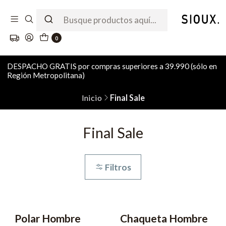
0
DESPACHO GRATIS por compras superiores a 39.990 (sólo en
Región Metropolitana)
Inicio
Final Sale
Final Sale
Filtros
Polar Hombre
Chaqueta Hombre
-61% OFF
-66% OFF