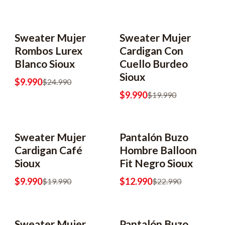
Sweater Mujer
Sweater Mujer
-60% OFF
-50% OFF
Rombos Lurex
Cardigan Con
Blanco Sioux
Cuello Burdeo
Sioux
$9.990
$24.990
$9.990
$19.990
Sweater Mujer
Pantalón Buzo
-50% OFF
-43% OFF
Cardigan Café
Hombre Balloon
Sioux
Fit Negro Sioux
$9.990
$12.990
$19.990
$22.990
Sweater Mujer
Pantalón Buzo