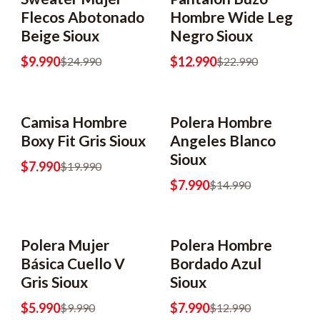
-60% OFF
-43% OFF
Flecos Abotonado
Hombre Wide Leg
Beige Sioux
Negro Sioux
$9.990
$12.990
$24.990
$22.990
Camisa Hombre
Polera Hombre
-60% OFF
-47% OFF
Boxy Fit Gris Sioux
Angeles Blanco
Sioux
$7.990
$19.990
$7.990
$14.990
Polera Mujer
Polera Hombre
-40% OFF
-38% OFF
Básica Cuello V
Bordado Azul
Gris Sioux
Sioux
$5.990
$7.990
$9.990
$12.990