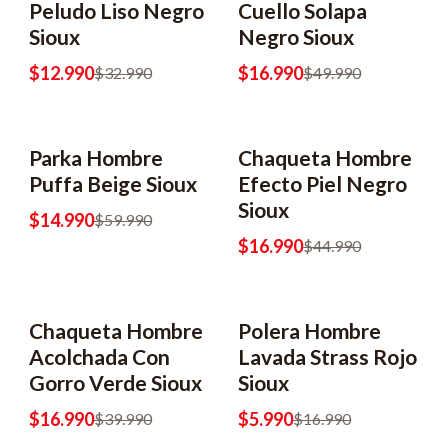
Peludo Liso Negro
Cuello Solapa
Sioux
Negro Sioux
$12.990
$16.990
$32.990
$49.990
Parka Hombre
Chaqueta Hombre
-75% OFF
-62% OFF
Puffa Beige Sioux
Efecto Piel Negro
Sioux
$14.990
$59.990
$16.990
$44.990
Chaqueta Hombre
Polera Hombre
-58% OFF
-65% OFF
Acolchada Con
Lavada Strass Rojo
Gorro Verde Sioux
Sioux
$16.990
$5.990
$39.990
$16.990