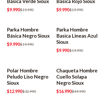
Básica Verde Sioux
Básica Rojo Sioux
$9.990
$9.990
$19.990
$19.990
Parka Hombre
Parka Hombre
-50% OFF
-50% OFF
Básica Negro Sioux
Basica Lineas Azul
Sioux
$9.990
$19.990
$9.990
$19.990
Polar Hombre
Chaqueta Hombre
-61% OFF
-66% OFF
Peludo Liso Negro
Cuello Solapa
Sioux
Negro Sioux
$12.990
$16.990
$32.990
$49.990