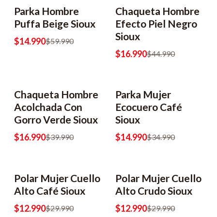
Parka Hombre
Chaqueta Hombre
-75% OFF
-62% OFF
Puffa Beige Sioux
Efecto Piel Negro
Sioux
$14.990
$59.990
$16.990
$44.990
Chaqueta Hombre
Parka Mujer
-58% OFF
-57% OFF
Acolchada Con
Ecocuero Café
Gorro Verde Sioux
Sioux
$16.990
$14.990
$39.990
$34.990
Polar Mujer Cuello
Polar Mujer Cuello
-57% OFF
-57% OFF
Alto Café Sioux
Alto Crudo Sioux
$12.990
$12.990
$29.990
$29.990