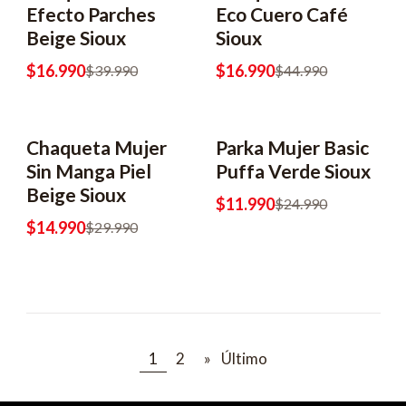
Efecto Parches
Eco Cuero Café
Beige Sioux
Sioux
$16.990
$16.990
$39.990
$44.990
Chaqueta Mujer
Parka Mujer Basic
-50% OFF
-52% OFF
Sin Manga Piel
Puffa Verde Sioux
Beige Sioux
$11.990
$24.990
$14.990
$29.990
1
2
»
Último