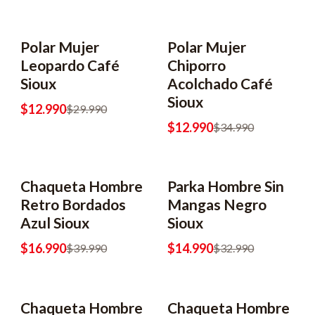
Polar Mujer
Polar Mujer
-57% OFF
-63% OFF
Leopardo Café
Chiporro
Sioux
Acolchado Café
Sioux
$12.990
$29.990
$12.990
$34.990
Chaqueta Hombre
Parka Hombre Sin
-58% OFF
-55% OFF
Retro Bordados
Mangas Negro
Azul Sioux
Sioux
$16.990
$14.990
$39.990
$32.990
Chaqueta Hombre
Chaqueta Hombre
-58% OFF
-62% OFF