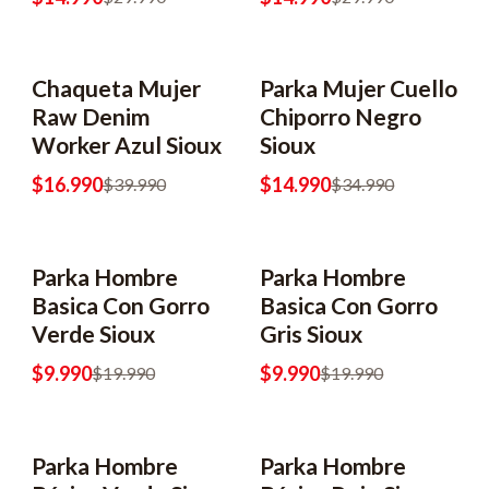
Chaqueta Mujer
Parka Mujer Cuello
-58% OFF
-57% OFF
Raw Denim
Chiporro Negro
Worker Azul Sioux
Sioux
$16.990
$14.990
$39.990
$34.990
Parka Hombre
Parka Hombre
-50% OFF
-50% OFF
Basica Con Gorro
Basica Con Gorro
Verde Sioux
Gris Sioux
$9.990
$9.990
$19.990
$19.990
Parka Hombre
Parka Hombre
-50% OFF
-50% OFF