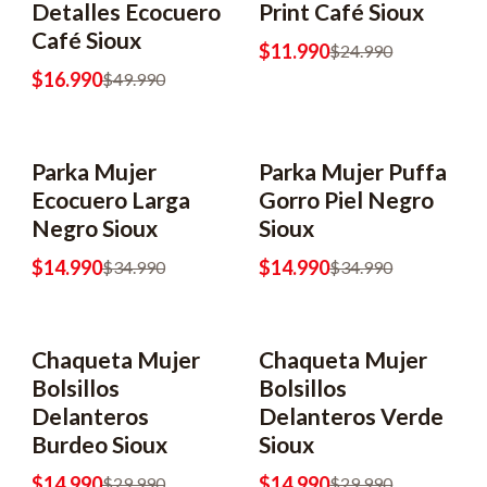
Detalles Ecocuero
Print Café Sioux
Café Sioux
$11.990
$24.990
$16.990
$49.990
Parka Mujer
Parka Mujer Puffa
-57% OFF
-57% OFF
Ecocuero Larga
Gorro Piel Negro
Negro Sioux
Sioux
$14.990
$14.990
$34.990
$34.990
Chaqueta Mujer
Chaqueta Mujer
-50% OFF
-50% OFF
Bolsillos
Bolsillos
Delanteros
Delanteros Verde
Burdeo Sioux
Sioux
$14.990
$14.990
$29.990
$29.990